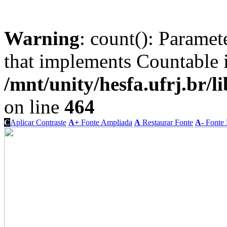
Warning
: count(): Paramet
that implements Countable 
/mnt/unity/hesfa.ufrj.br/l
on line
464
C
Aplicar Contraste
A+
Fonte Ampliada
A
Restaurar Fonte
A-
Fonte 