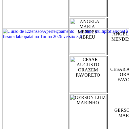
ANGEL
MENDE
CESAR 
OR
FAV
GERSO
MAR