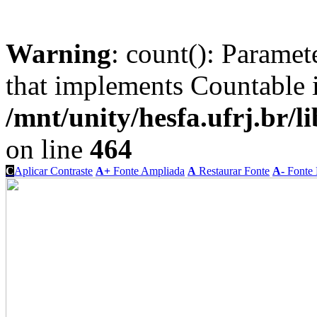
Warning
: count(): Paramet
that implements Countable 
/mnt/unity/hesfa.ufrj.br/l
on line
464
C
Aplicar Contraste
A+
Fonte Ampliada
A
Restaurar Fonte
A-
Fonte 