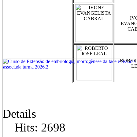
IV
EVANG
CA
ROBER
L
Details
Hits: 2698