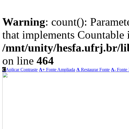
Warning
: count(): Paramet
that implements Countable 
/mnt/unity/hesfa.ufrj.br/l
on line
464
C
Aplicar Contraste
A+
Fonte Ampliada
A
Restaurar Fonte
A-
Fonte 