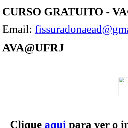
CURSO GRATUITO - V
Email:
fissuradonaead@gm
AVA@UFRJ
Clique
aqui
para ver o i