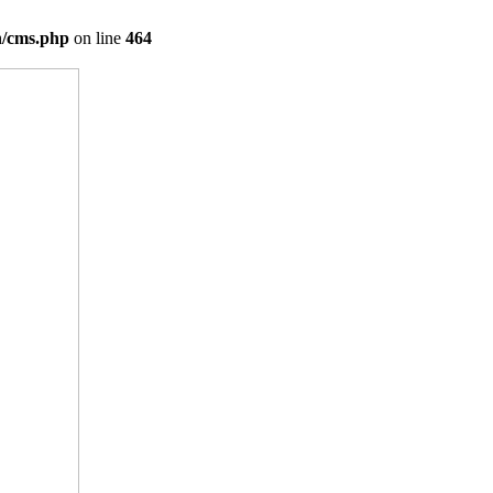
on/cms.php
on line
464