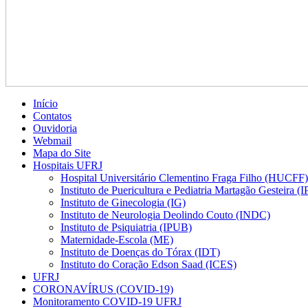
Início
Contatos
Ouvidoria
Webmail
Mapa do Site
Hospitais UFRJ
Hospital Universitário Clementino Fraga Filho (HUCFF)
Instituto de Puericultura e Pediatria Martagão Gesteira 
Instituto de Ginecologia (IG)
Instituto de Neurologia Deolindo Couto (INDC)
Instituto de Psiquiatria (IPUB)
Maternidade-Escola (ME)
Instituto de Doenças do Tórax (IDT)
Instituto do Coração Edson Saad (ICES)
UFRJ
CORONAVÍRUS (COVID-19)
Monitoramento COVID-19 UFRJ