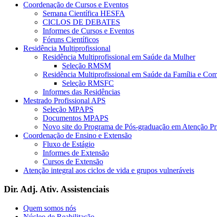
Coordenação de Cursos e Eventos
Semana Científica HESFA
CICLOS DE DEBATES
Informes de Cursos e Eventos
Fóruns Científicos
Residência Multiprofissional
Residência Multiprofissional em Saúde da Mulher
Seleção RMSM
Residência Multiprofissional em Saúde da Família e Co
Seleção RMSFC
Informes das Residências
Mestrado Profissional APS
Seleção MPAPS
Documentos MPAPS
Novo site do Programa de Pós-graduação em Atenção 
Coordenação de Ensino e Extensão
Fluxo de Estágio
Informes de Extensão
Cursos de Extensão
Atenção integral aos ciclos de vida e grupos vulneráveis
Dir. Adj. Ativ. Assistenciais
Quem somos nós
Núcleo de Reabilitação