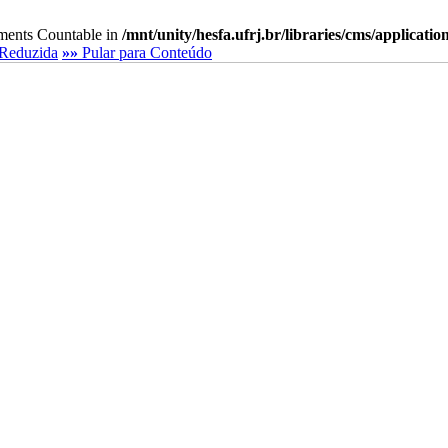
lements Countable in
/mnt/unity/hesfa.ufrj.br/libraries/cms/applicati
Reduzida
»»
Pular para Conteúdo