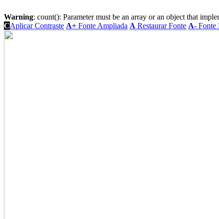
Warning
: count(): Parameter must be an array or an object that imp
C
Aplicar Contraste
A+
Fonte Ampliada
A
Restaurar Fonte
A-
Fonte 