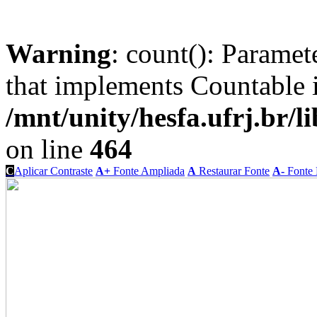
Warning
: count(): Paramet
that implements Countable 
/mnt/unity/hesfa.ufrj.br/l
on line
464
C
Aplicar Contraste
A+
Fonte Ampliada
A
Restaurar Fonte
A-
Fonte 