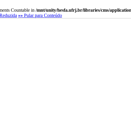
lements Countable in
/mnt/unity/hesfa.ufrj.br/libraries/cms/applicati
Reduzida
»»
Pular para Conteúdo