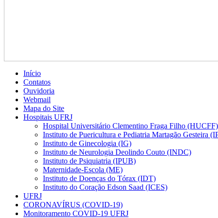
Início
Contatos
Ouvidoria
Webmail
Mapa do Site
Hospitais UFRJ
Hospital Universitário Clementino Fraga Filho (HUCFF)
Instituto de Puericultura e Pediatria Martagão Gesteira 
Instituto de Ginecologia (IG)
Instituto de Neurologia Deolindo Couto (INDC)
Instituto de Psiquiatria (IPUB)
Maternidade-Escola (ME)
Instituto de Doenças do Tórax (IDT)
Instituto do Coração Edson Saad (ICES)
UFRJ
CORONAVÍRUS (COVID-19)
Monitoramento COVID-19 UFRJ