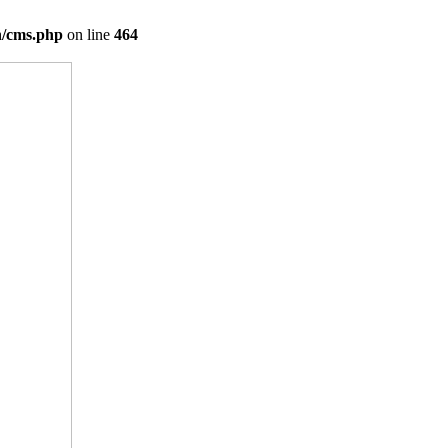
on/cms.php
on line
464