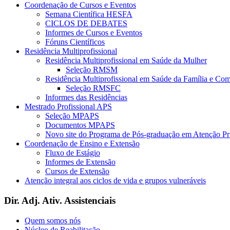
Coordenação de Cursos e Eventos
Semana Científica HESFA
CICLOS DE DEBATES
Informes de Cursos e Eventos
Fóruns Científicos
Residência Multiprofissional
Residência Multiprofissional em Saúde da Mulher
Seleção RMSM
Residência Multiprofissional em Saúde da Família e Co
Seleção RMSFC
Informes das Residências
Mestrado Profissional APS
Seleção MPAPS
Documentos MPAPS
Novo site do Programa de Pós-graduação em Atenção 
Coordenação de Ensino e Extensão
Fluxo de Estágio
Informes de Extensão
Cursos de Extensão
Atenção integral aos ciclos de vida e grupos vulneráveis
Dir. Adj. Ativ. Assistenciais
Quem somos nós
Núcleo de Reabilitação