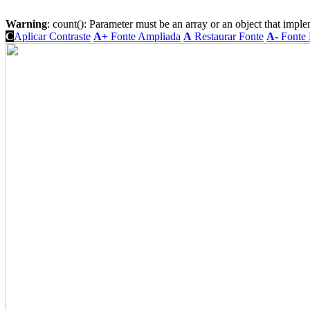
Warning
: count(): Parameter must be an array or an object that imp
C
Aplicar Contraste
A+
Fonte Ampliada
A
Restaurar Fonte
A-
Fonte 