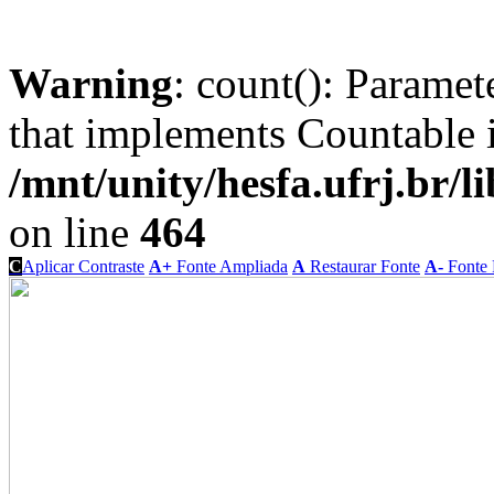
Warning
: count(): Paramet
that implements Countable 
/mnt/unity/hesfa.ufrj.br/l
on line
464
C
Aplicar Contraste
A+
Fonte Ampliada
A
Restaurar Fonte
A-
Fonte 