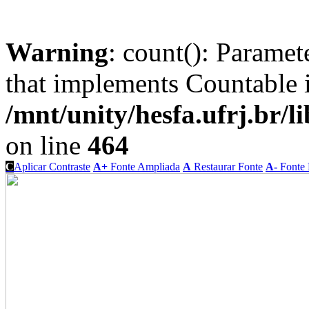
Warning
: count(): Paramet
that implements Countable 
/mnt/unity/hesfa.ufrj.br/l
on line
464
C
Aplicar Contraste
A+
Fonte Ampliada
A
Restaurar Fonte
A-
Fonte 