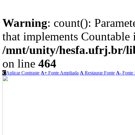
Warning
: count(): Paramet
that implements Countable 
/mnt/unity/hesfa.ufrj.br/l
on line
464
C
Aplicar Contraste
A+
Fonte Ampliada
A
Restaurar Fonte
A-
Fonte 