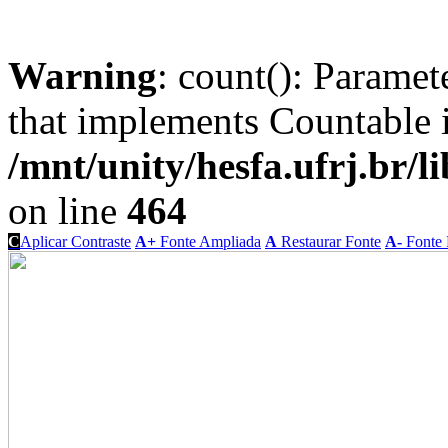
Warning
: count(): Paramet
that implements Countable 
/mnt/unity/hesfa.ufrj.br/l
on line
464
C
Aplicar Contraste
A+
Fonte Ampliada
A
Restaurar Fonte
A-
Fonte 