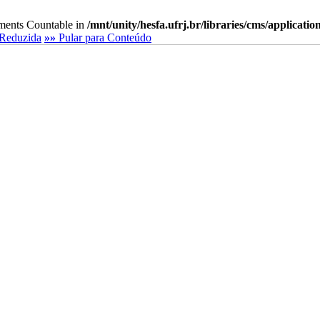
lements Countable in
/mnt/unity/hesfa.ufrj.br/libraries/cms/applicati
Reduzida
»»
Pular para Conteúdo