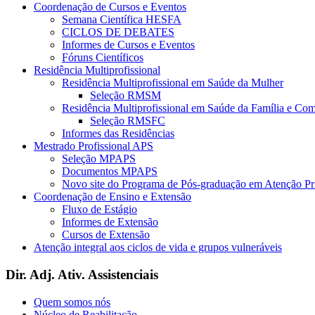
Coordenação de Cursos e Eventos
Semana Científica HESFA
CICLOS DE DEBATES
Informes de Cursos e Eventos
Fóruns Científicos
Residência Multiprofissional
Residência Multiprofissional em Saúde da Mulher
Seleção RMSM
Residência Multiprofissional em Saúde da Família e Co
Seleção RMSFC
Informes das Residências
Mestrado Profissional APS
Seleção MPAPS
Documentos MPAPS
Novo site do Programa de Pós-graduação em Atenção 
Coordenação de Ensino e Extensão
Fluxo de Estágio
Informes de Extensão
Cursos de Extensão
Atenção integral aos ciclos de vida e grupos vulneráveis
Dir. Adj. Ativ. Assistenciais
Quem somos nós
Núcleo de Reabilitação