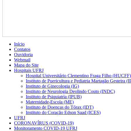
Início
Contatos
Ouvidoria
Webmail
Mapa do Site
Hospitais UFRJ
Hospital Universitário Clementino Fraga Filho (HUCFF)
Instituto de Puericultura e Pediatria Martagão Gesteira 
Instituto de Ginecologia (IG)
Instituto de Neurologia Deolindo Couto (INDC)
Instituto de Psiquiatria (IPUB)
Maternidade-Escola (ME)
Instituto de Doenças do Tórax (IDT)
Instituto do Coração Edson Saad (ICES)
UFRJ
CORONAVÍRUS (COVID-19)
Monitoramento COVID-19 UFRJ