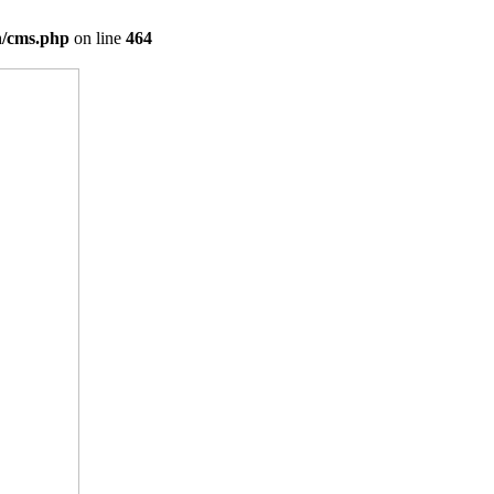
on/cms.php
on line
464