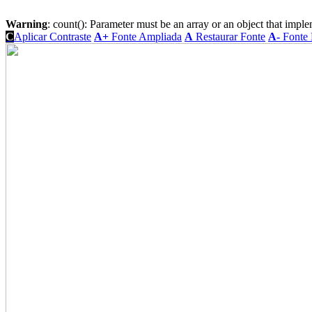
Warning
: count(): Parameter must be an array or an object that imp
C
Aplicar Contraste
A+
Fonte Ampliada
A
Restaurar Fonte
A-
Fonte 