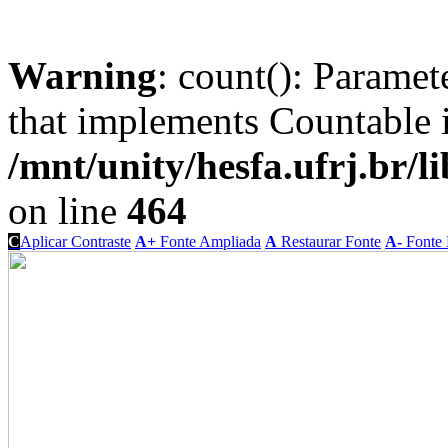
Warning
: count(): Paramet
that implements Countable 
/mnt/unity/hesfa.ufrj.br/l
on line
464
C
Aplicar Contraste
A+
Fonte Ampliada
A
Restaurar Fonte
A-
Fonte 