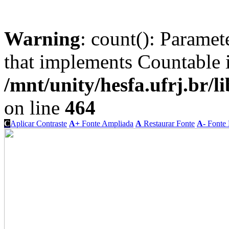
Warning
: count(): Paramet
that implements Countable 
/mnt/unity/hesfa.ufrj.br/l
on line
464
C
Aplicar Contraste
A+
Fonte Ampliada
A
Restaurar Fonte
A-
Fonte 