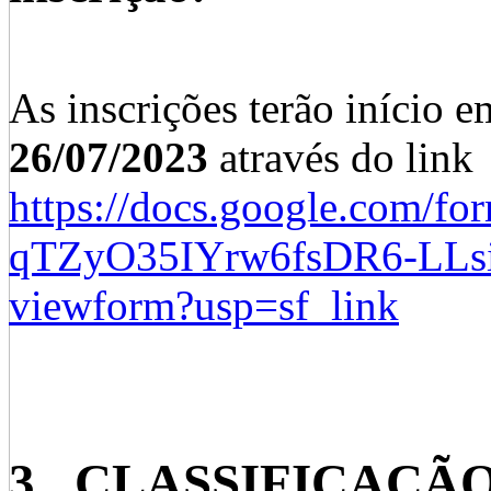
As inscrições terão início 
26/07/2023
através do link
https://docs.google.com/fo
qTZyO35IYrw6fsDR6-
LLs
viewform?usp=sf_link
3. CLASSIFICAÇÃ