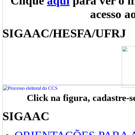
Clique
aqui
para ver o i
acesso a
SIGAAC/HESFA/UFRJ
Click na figura, cadastre-s
SIGAAC