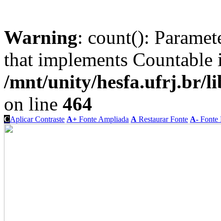
Warning
: count(): Paramet
that implements Countable 
/mnt/unity/hesfa.ufrj.br/l
on line
464
C
Aplicar Contraste
A+
Fonte Ampliada
A
Restaurar Fonte
A-
Fonte 