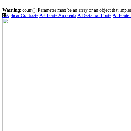
Warning
: count(): Parameter must be an array or an object that imp
C
Aplicar Contraste
A+
Fonte Ampliada
A
Restaurar Fonte
A-
Fonte 