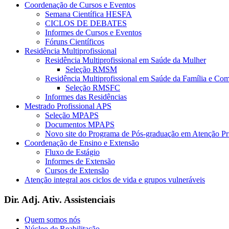
Coordenação de Cursos e Eventos
Semana Científica HESFA
CICLOS DE DEBATES
Informes de Cursos e Eventos
Fóruns Científicos
Residência Multiprofissional
Residência Multiprofissional em Saúde da Mulher
Seleção RMSM
Residência Multiprofissional em Saúde da Família e Co
Seleção RMSFC
Informes das Residências
Mestrado Profissional APS
Seleção MPAPS
Documentos MPAPS
Novo site do Programa de Pós-graduação em Atenção 
Coordenação de Ensino e Extensão
Fluxo de Estágio
Informes de Extensão
Cursos de Extensão
Atenção integral aos ciclos de vida e grupos vulneráveis
Dir. Adj. Ativ. Assistenciais
Quem somos nós
Núcleo de Reabilitação