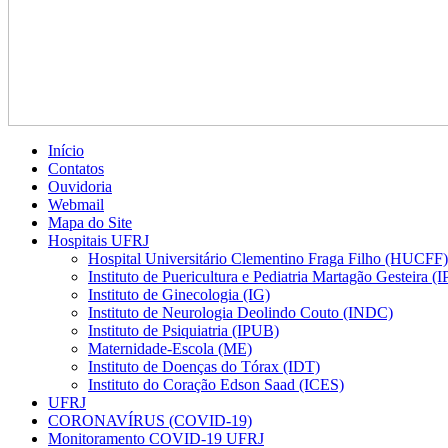
Início
Contatos
Ouvidoria
Webmail
Mapa do Site
Hospitais UFRJ
Hospital Universitário Clementino Fraga Filho (HUCFF)
Instituto de Puericultura e Pediatria Martagão Gesteira 
Instituto de Ginecologia (IG)
Instituto de Neurologia Deolindo Couto (INDC)
Instituto de Psiquiatria (IPUB)
Maternidade-Escola (ME)
Instituto de Doenças do Tórax (IDT)
Instituto do Coração Edson Saad (ICES)
UFRJ
CORONAVÍRUS (COVID-19)
Monitoramento COVID-19 UFRJ