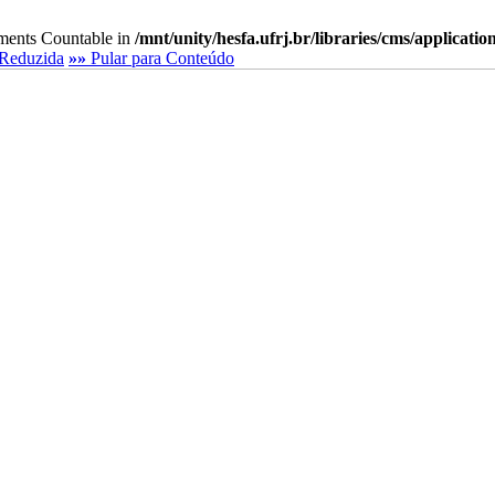
lements Countable in
/mnt/unity/hesfa.ufrj.br/libraries/cms/applicati
Reduzida
»»
Pular para Conteúdo