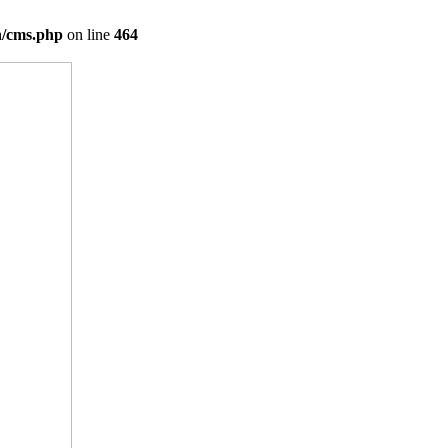
on/cms.php
on line
464