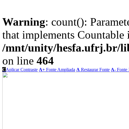
Warning
: count(): Paramet
that implements Countable 
/mnt/unity/hesfa.ufrj.br/l
on line
464
C
Aplicar Contraste
A+
Fonte Ampliada
A
Restaurar Fonte
A-
Fonte 