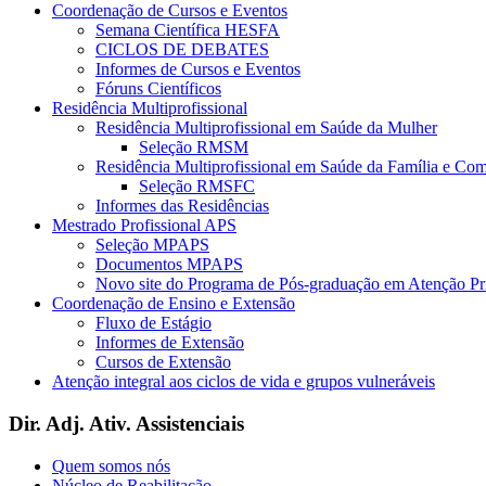
Coordenação de Cursos e Eventos
Semana Científica HESFA
CICLOS DE DEBATES
Informes de Cursos e Eventos
Fóruns Científicos
Residência Multiprofissional
Residência Multiprofissional em Saúde da Mulher
Seleção RMSM
Residência Multiprofissional em Saúde da Família e Co
Seleção RMSFC
Informes das Residências
Mestrado Profissional APS
Seleção MPAPS
Documentos MPAPS
Novo site do Programa de Pós-graduação em Atenção 
Coordenação de Ensino e Extensão
Fluxo de Estágio
Informes de Extensão
Cursos de Extensão
Atenção integral aos ciclos de vida e grupos vulneráveis
Dir. Adj. Ativ. Assistenciais
Quem somos nós
Núcleo de Reabilitação