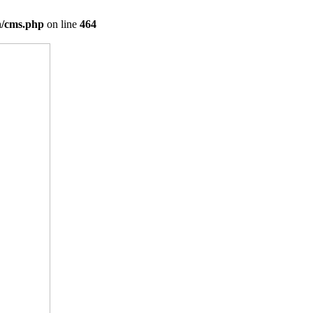
on/cms.php
on line
464