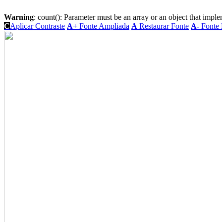
Warning
: count(): Parameter must be an array or an object that imp
C
Aplicar Contraste
A+
Fonte Ampliada
A
Restaurar Fonte
A-
Fonte 