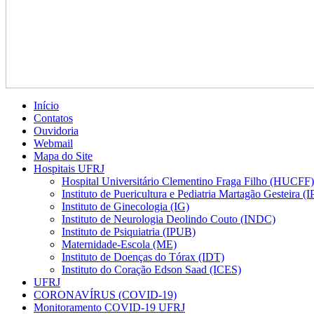
Início
Contatos
Ouvidoria
Webmail
Mapa do Site
Hospitais UFRJ
Hospital Universitário Clementino Fraga Filho (HUCFF)
Instituto de Puericultura e Pediatria Martagão Gesteira 
Instituto de Ginecologia (IG)
Instituto de Neurologia Deolindo Couto (INDC)
Instituto de Psiquiatria (IPUB)
Maternidade-Escola (ME)
Instituto de Doenças do Tórax (IDT)
Instituto do Coração Edson Saad (ICES)
UFRJ
CORONAVÍRUS (COVID-19)
Monitoramento COVID-19 UFRJ