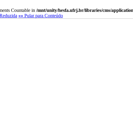
lements Countable in
/mnt/unity/hesfa.ufrj.br/libraries/cms/applicati
Reduzida
»»
Pular para Conteúdo