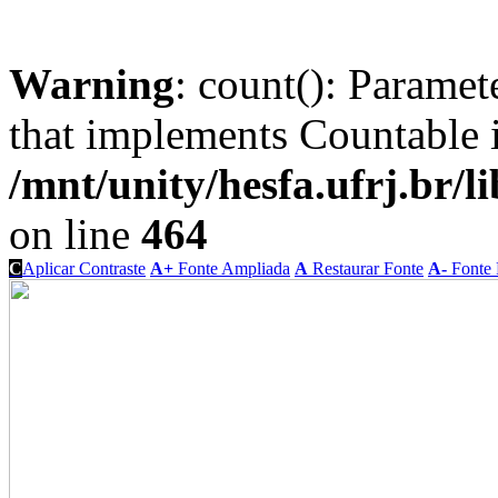
Warning
: count(): Paramet
that implements Countable 
/mnt/unity/hesfa.ufrj.br/l
on line
464
C
Aplicar Contraste
A+
Fonte Ampliada
A
Restaurar Fonte
A-
Fonte 