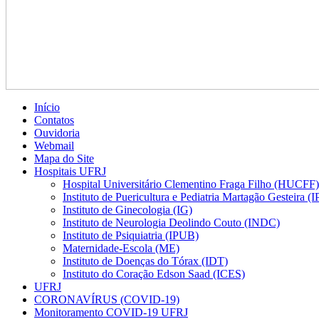
Início
Contatos
Ouvidoria
Webmail
Mapa do Site
Hospitais UFRJ
Hospital Universitário Clementino Fraga Filho (HUCFF)
Instituto de Puericultura e Pediatria Martagão Gesteira 
Instituto de Ginecologia (IG)
Instituto de Neurologia Deolindo Couto (INDC)
Instituto de Psiquiatria (IPUB)
Maternidade-Escola (ME)
Instituto de Doenças do Tórax (IDT)
Instituto do Coração Edson Saad (ICES)
UFRJ
CORONAVÍRUS (COVID-19)
Monitoramento COVID-19 UFRJ