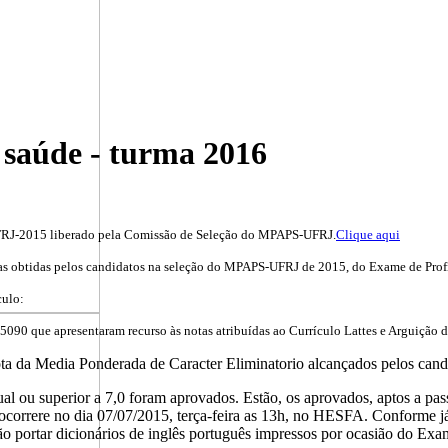
saúde - turma 2016
 UFRJ-2015 liberado pela Comissão de Seleção do MPAPS-UFRJ.
Clique aqui
as obtidas pelos candidatos na seleção do MPAPS-UFRJ de 2015, do Exame de Profici
culo:
que apresentaram recurso às notas atribuídas ao Currículo Lattes e Arguição de 
ta da Media Ponderada de Caracter Eliminatorio alcançados pelos candi
ual ou superior a 7,0 foram aprovados. Estão, os aprovados, aptos a pa
ocorrere no dia 07/07/2015, terça-feira as 13h, no HESFA. Conforme j
o portar dicionários de inglês português impressos por ocasião do Exa