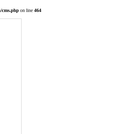
on/cms.php
on line
464