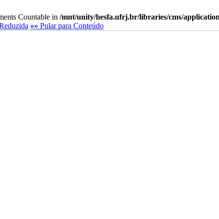
lements Countable in
/mnt/unity/hesfa.ufrj.br/libraries/cms/applicati
Reduzida
»»
Pular para Conteúdo