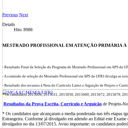
Previous
Next
Details
Hits: 8988
MESTRADO PROFISSIONAL EM ATENÇÃO PRIMÁRIA À
- Resultado Final da Seleção do Programa de Mestrado Profissional em APS da
- A comissão de seleção do Mestrado Profissional em APS da UFRJ divulga as not
- Resultado dos recursos à Nota do Currículo Lattes e Arguição de Projeto e Currí
* Os candidatos 2015004, 2015031, 2015050, 2015069, 2015072, 2015079, 2015090 
Resultados da Prova Escrita, Curriculo e Arguição
de Projeto-No
* Os candidatos que alcançaram a media ponderada nas três etapas ig
Estrangeira. Conforme já divulgado em adendo ao Edital este Exame 
divulgados no dia 13/07/2015. Aviso importante: os candidatos poderã