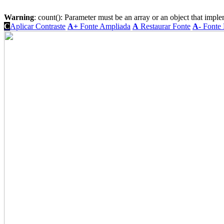
Warning
: count(): Parameter must be an array or an object that imp
C
Aplicar Contraste
A+
Fonte Ampliada
A
Restaurar Fonte
A-
Fonte 