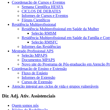
Coordenação de Cursos e Eventos
Semana Científica HESFA
CICLOS DE DEBATES
Informes de Cursos e Eventos
Fóruns Científicos
Residência Multiprofissional
Residência Multiprofissional em Saúde da Mulher
Seleção RMSM
Residência Multiprofissional em Saúde da Família e Co
Seleção RMSFC
Informes das Residências
Mestrado Profissional APS
Seleção MPAPS
Documentos MPAPS
Novo site do Programa de Pós-graduação em Atenção 
Coordenação de Ensino e Extensão
Fluxo de Estágio
Informes de Extensão
Cursos de Extensão
Atenção integral aos ciclos de vida e grupos vulneráveis
Dir. Adj. Ativ. Assistenciais
Quem somos nós
Núcleo de Reabilitação