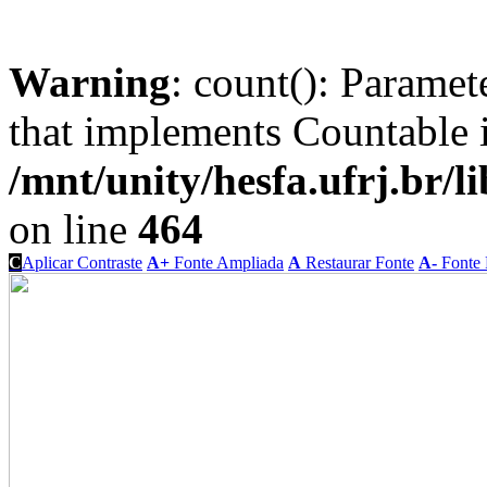
Warning
: count(): Paramet
that implements Countable 
/mnt/unity/hesfa.ufrj.br/l
on line
464
C
Aplicar Contraste
A+
Fonte Ampliada
A
Restaurar Fonte
A-
Fonte 