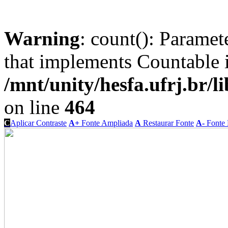
Warning
: count(): Paramet
that implements Countable 
/mnt/unity/hesfa.ufrj.br/l
on line
464
C
Aplicar Contraste
A+
Fonte Ampliada
A
Restaurar Fonte
A-
Fonte 