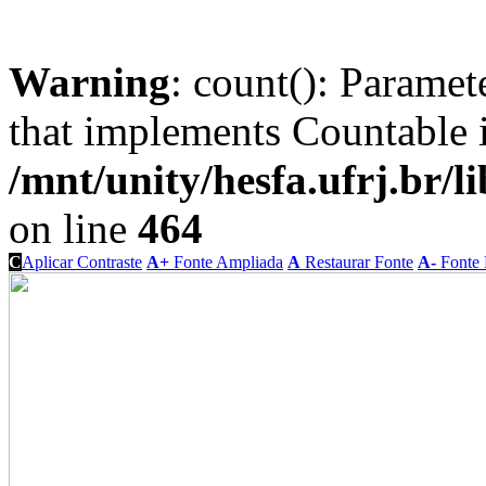
Warning
: count(): Paramet
that implements Countable 
/mnt/unity/hesfa.ufrj.br/l
on line
464
C
Aplicar Contraste
A+
Fonte Ampliada
A
Restaurar Fonte
A-
Fonte 