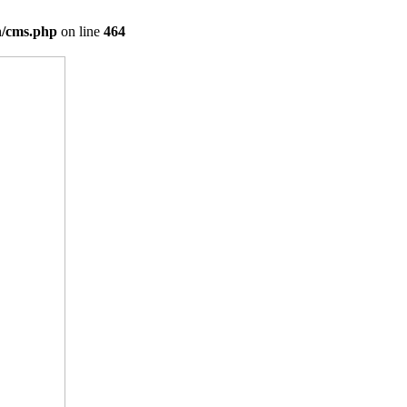
on/cms.php
on line
464