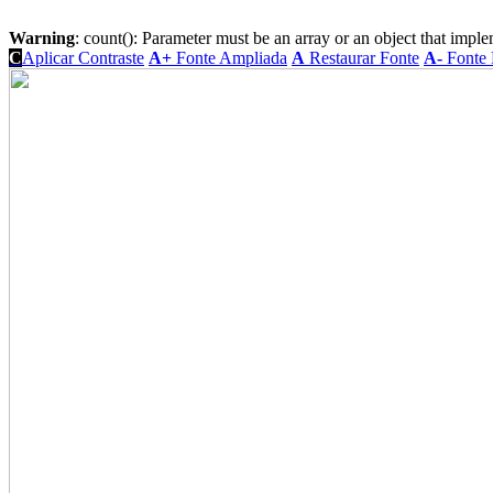
Warning
: count(): Parameter must be an array or an object that imp
C
Aplicar Contraste
A+
Fonte Ampliada
A
Restaurar Fonte
A-
Fonte 