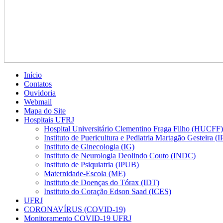
Início
Contatos
Ouvidoria
Webmail
Mapa do Site
Hospitais UFRJ
Hospital Universitário Clementino Fraga Filho (HUCFF)
Instituto de Puericultura e Pediatria Martagão Gesteira 
Instituto de Ginecologia (IG)
Instituto de Neurologia Deolindo Couto (INDC)
Instituto de Psiquiatria (IPUB)
Maternidade-Escola (ME)
Instituto de Doenças do Tórax (IDT)
Instituto do Coração Edson Saad (ICES)
UFRJ
CORONAVÍRUS (COVID-19)
Monitoramento COVID-19 UFRJ