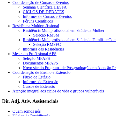
Coordenação de Cursos e Eventos
Semana Científica HESFA
CICLOS DE DEBATES
Informes de Cursos e Eventos
Fóruns Científicos
Residência Multiprofissional
Residência Multiprofissional em Saúde da Mulher
Seleção RMSM
Residência Multiprofissional em Saúde da Família e Co
Seleção RMSFC
Informes das Residências
Mestrado Profissional APS
Seleção MPAPS
Documentos MPAPS
Novo site do Programa de Pós-graduação em Atenção 
Coordenação de Ensino e Extensão
Fluxo de Estágio
Informes de Extensão
Cursos de Extensão
Atenção integral aos ciclos de vida e grupos vulneráveis
Dir. Adj. Ativ. Assistenciais
Quem somos nós
Núcleo de Reabilitação