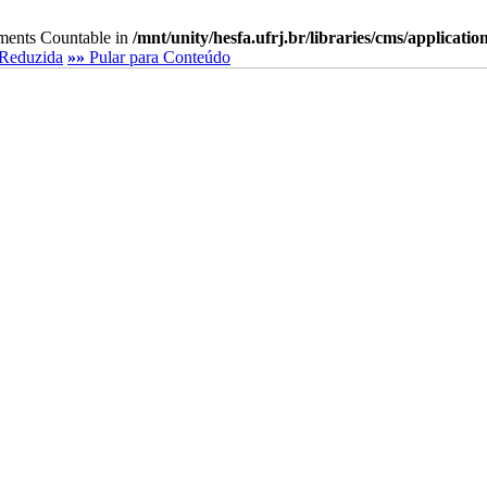
lements Countable in
/mnt/unity/hesfa.ufrj.br/libraries/cms/applicati
Reduzida
»»
Pular para Conteúdo