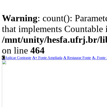
Warning
: count(): Paramet
that implements Countable 
/mnt/unity/hesfa.ufrj.br/l
on line
464
C
Aplicar Contraste
A+
Fonte Ampliada
A
Restaurar Fonte
A-
Fonte 