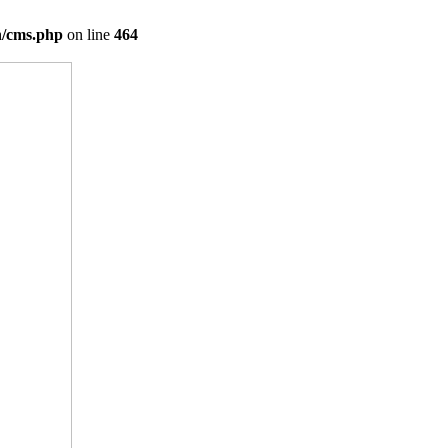
on/cms.php
on line
464