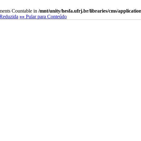
lements Countable in
/mnt/unity/hesfa.ufrj.br/libraries/cms/applicati
Reduzida
»»
Pular para Conteúdo