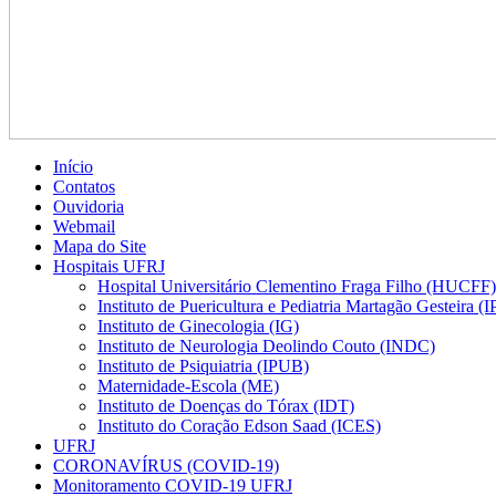
Início
Contatos
Ouvidoria
Webmail
Mapa do Site
Hospitais UFRJ
Hospital Universitário Clementino Fraga Filho (HUCFF)
Instituto de Puericultura e Pediatria Martagão Gesteira 
Instituto de Ginecologia (IG)
Instituto de Neurologia Deolindo Couto (INDC)
Instituto de Psiquiatria (IPUB)
Maternidade-Escola (ME)
Instituto de Doenças do Tórax (IDT)
Instituto do Coração Edson Saad (ICES)
UFRJ
CORONAVÍRUS (COVID-19)
Monitoramento COVID-19 UFRJ