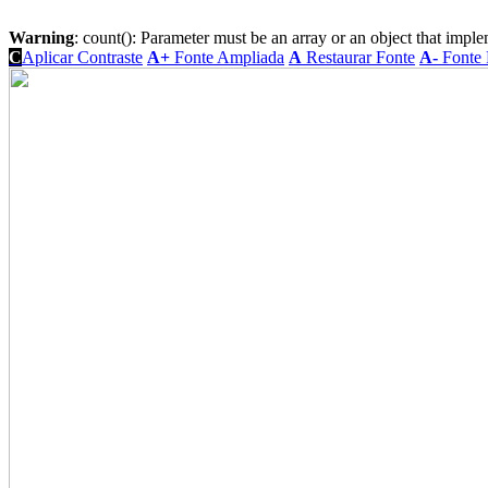
Warning
: count(): Parameter must be an array or an object that imp
C
Aplicar Contraste
A+
Fonte Ampliada
A
Restaurar Fonte
A-
Fonte 