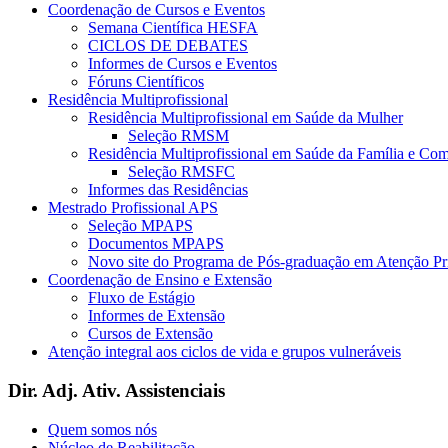
Coordenação de Cursos e Eventos
Semana Científica HESFA
CICLOS DE DEBATES
Informes de Cursos e Eventos
Fóruns Científicos
Residência Multiprofissional
Residência Multiprofissional em Saúde da Mulher
Seleção RMSM
Residência Multiprofissional em Saúde da Família e Co
Seleção RMSFC
Informes das Residências
Mestrado Profissional APS
Seleção MPAPS
Documentos MPAPS
Novo site do Programa de Pós-graduação em Atenção 
Coordenação de Ensino e Extensão
Fluxo de Estágio
Informes de Extensão
Cursos de Extensão
Atenção integral aos ciclos de vida e grupos vulneráveis
Dir. Adj. Ativ. Assistenciais
Quem somos nós
Núcleo de Reabilitação