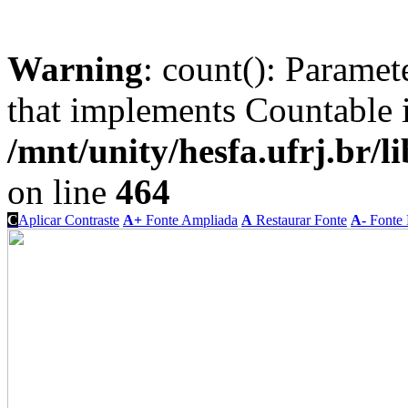
Warning
: count(): Paramet
that implements Countable 
/mnt/unity/hesfa.ufrj.br/l
on line
464
C
Aplicar Contraste
A+
Fonte Ampliada
A
Restaurar Fonte
A-
Fonte 