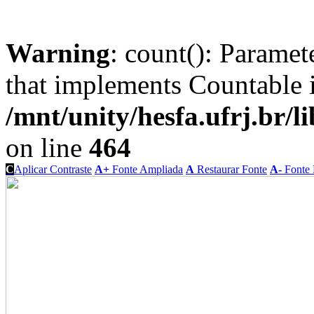
Warning
: count(): Paramet
that implements Countable 
/mnt/unity/hesfa.ufrj.br/l
on line
464
C
Aplicar Contraste
A+
Fonte Ampliada
A
Restaurar Fonte
A-
Fonte 