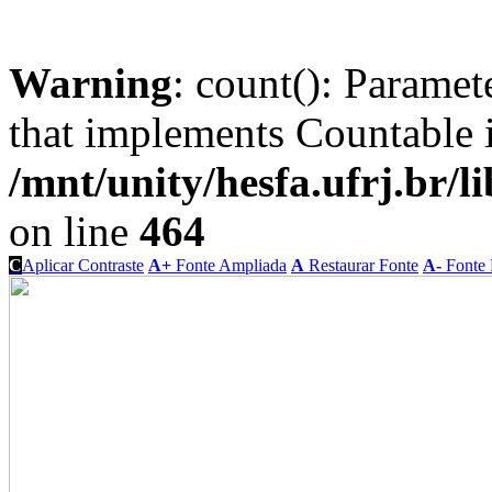
Warning
: count(): Paramet
that implements Countable 
/mnt/unity/hesfa.ufrj.br/l
on line
464
C
Aplicar Contraste
A+
Fonte Ampliada
A
Restaurar Fonte
A-
Fonte 