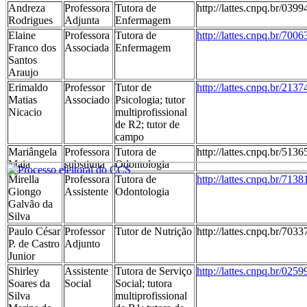
Andreza
Professora
Tutora de
http://lattes.cnpq.br/03
Rodrigues
Adjunta
Enfermagem
Elaine
Professora
Tutora de
http://lattes.cnpq.br/70
Franco dos
Associada
Enfermagem
Santos
Araujo
Erimaldo
Professor
Tutor de
http://lattes.cnpq.br/21
Matias
Associado
Psicologia; tutor
Nicacio
multiprofissional
de R2; tutor de
campo
Mariângela
Professora
Tutora de
http://lattes.cnpq.br/51
Maia
substituta
Odontologia
Mirella
Professora
Tutora de
http://lattes.cnpq.br/71
Giongo
Assistente
Odontologia
Galvão da
Silva
Paulo César
Professor
Tutor de Nutrição
http://lattes.cnpq.br/70
P. de Castro
Adjunto
Junior
Shirley
Assistente
Tutora de Serviço
http://lattes.cnpq.br/02
Soares da
Social
Social; tutora
Silva
multiprofissional