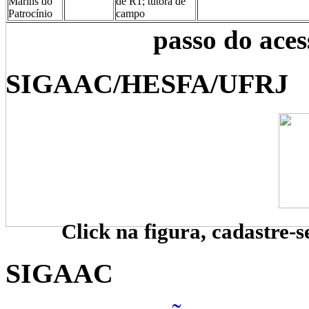
Marins do
de R1; tutora de
Patrocínio
campo
passo do ace
SIGAAC/HESFA/UFRJ
Click na figura, cadastre-s
SIGAAC