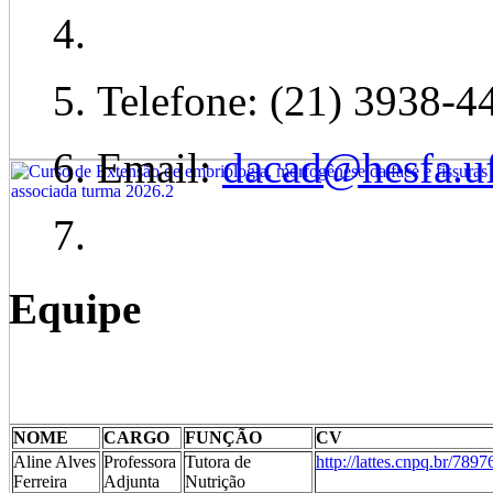
Telefone: (21) 3938-4
Email:
dacad@hesfa.uf
Equipe
NOME
CARGO
FUNÇÃO
CV
Aline Alves
Professora
Tutora de
http://lattes.cnpq.br/78
Ferreira
Adjunta
Nutrição