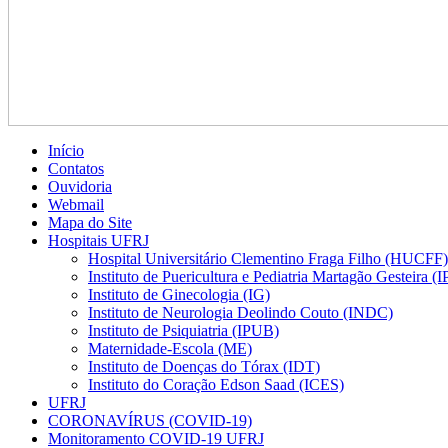
Início
Contatos
Ouvidoria
Webmail
Mapa do Site
Hospitais UFRJ
Hospital Universitário Clementino Fraga Filho (HUCFF)
Instituto de Puericultura e Pediatria Martagão Gesteira 
Instituto de Ginecologia (IG)
Instituto de Neurologia Deolindo Couto (INDC)
Instituto de Psiquiatria (IPUB)
Maternidade-Escola (ME)
Instituto de Doenças do Tórax (IDT)
Instituto do Coração Edson Saad (ICES)
UFRJ
CORONAVÍRUS (COVID-19)
Monitoramento COVID-19 UFRJ