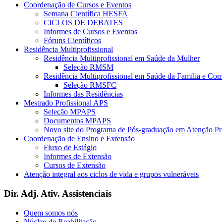
Coordenação de Cursos e Eventos
Semana Científica HESFA
CICLOS DE DEBATES
Informes de Cursos e Eventos
Fóruns Científicos
Residência Multiprofissional
Residência Multiprofissional em Saúde da Mulher
Seleção RMSM
Residência Multiprofissional em Saúde da Família e Co
Seleção RMSFC
Informes das Residências
Mestrado Profissional APS
Seleção MPAPS
Documentos MPAPS
Novo site do Programa de Pós-graduação em Atenção 
Coordenação de Ensino e Extensão
Fluxo de Estágio
Informes de Extensão
Cursos de Extensão
Atenção integral aos ciclos de vida e grupos vulneráveis
Dir. Adj. Ativ. Assistenciais
Quem somos nós
Núcleo de Reabilitação