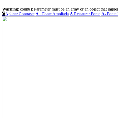
Warning
: count(): Parameter must be an array or an object that imp
C
Aplicar Contraste
A+
Fonte Ampliada
A
Restaurar Fonte
A-
Fonte 