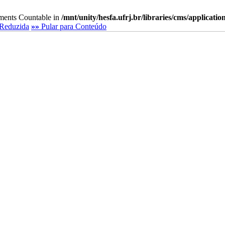
lements Countable in
/mnt/unity/hesfa.ufrj.br/libraries/cms/applicati
Reduzida
»»
Pular para Conteúdo