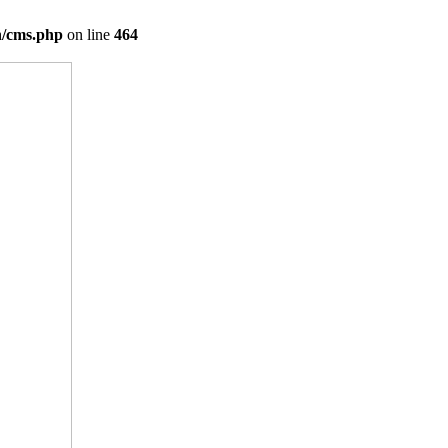
on/cms.php
on line
464