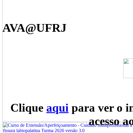
AVA@UFRJ
Clique
aqui
para ver o i
acesso a