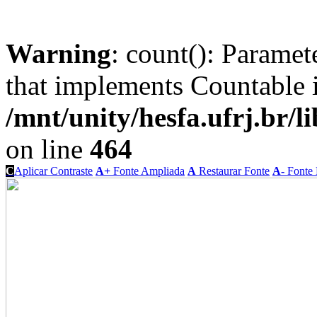
Warning
: count(): Paramet
that implements Countable 
/mnt/unity/hesfa.ufrj.br/l
on line
464
C
Aplicar Contraste
A+
Fonte Ampliada
A
Restaurar Fonte
A-
Fonte 