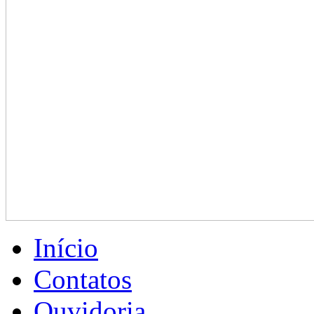
Homologação
da
chapa
01
Início
Contatos
Ouvidoria