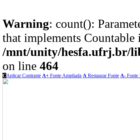
Warning
: count(): Paramet
that implements Countable 
/mnt/unity/hesfa.ufrj.br/l
on line
464
C
Aplicar Contraste
A+
Fonte Ampliada
A
Restaurar Fonte
A-
Fonte 