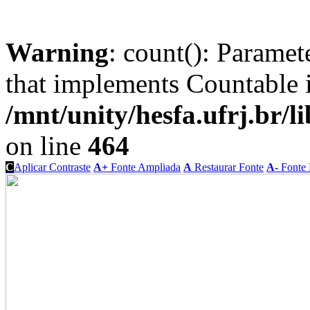
Warning
: count(): Paramet
that implements Countable 
/mnt/unity/hesfa.ufrj.br/l
on line
464
C
Aplicar Contraste
A+
Fonte Ampliada
A
Restaurar Fonte
A-
Fonte 