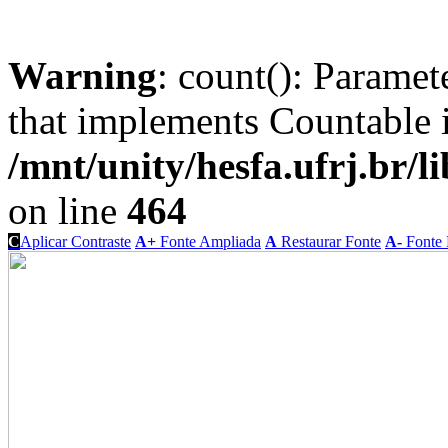
Warning
: count(): Paramet
that implements Countable 
/mnt/unity/hesfa.ufrj.br/l
on line
464
C
Aplicar Contraste
A+
Fonte Ampliada
A
Restaurar Fonte
A-
Fonte 