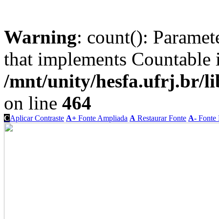
Warning
: count(): Paramet
that implements Countable 
/mnt/unity/hesfa.ufrj.br/l
on line
464
C
Aplicar Contraste
A+
Fonte Ampliada
A
Restaurar Fonte
A-
Fonte 