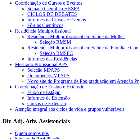
Coordenação de Cursos e Eventos
Semana Científica HESFA
CICLOS DE DEBATES
Informes de Cursos e Eventos
Fóruns Científicos
Residência Multiprofissional
Residência Multiprofissional em Saúde da Mulher
Seleção RMSM
Residência Multiprofissional em Saúde da Família e Co
Seleção RMSFC
Informes das Residências
Mestrado Profissional APS
Seleção MPAPS
Documentos MPAPS
Novo site do Programa de Pós-graduação em Atenção 
Coordenação de Ensino e Extensão
Fluxo de Estágio
Informes de Extensão
Cursos de Extensão
Atenção integral aos ciclos de vida e grupos vulneráveis
Dir. Adj. Ativ. Assistenciais
Quem somos nós
Núcleo de Reabilitação