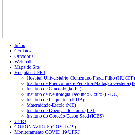
Início
Contatos
Ouvidoria
Webmail
Mapa do Site
Hospitais UFRJ
Hospital Universitário Clementino Fraga Filho (HUCFF)
Instituto de Puericultura e Pediatria Martagão Gesteira 
Instituto de Ginecologia (IG)
Instituto de Neurologia Deolindo Couto (INDC)
Instituto de Psiquiatria (IPUB)
Maternidade-Escola (ME)
Instituto de Doenças do Tórax (IDT)
Instituto do Coração Edson Saad (ICES)
UFRJ
CORONAVÍRUS (COVID-19)
Monitoramento COVID-19 UFRJ