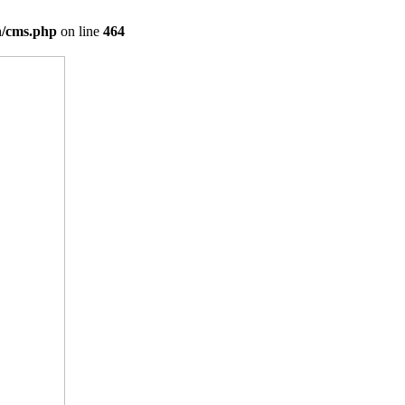
on/cms.php
on line
464