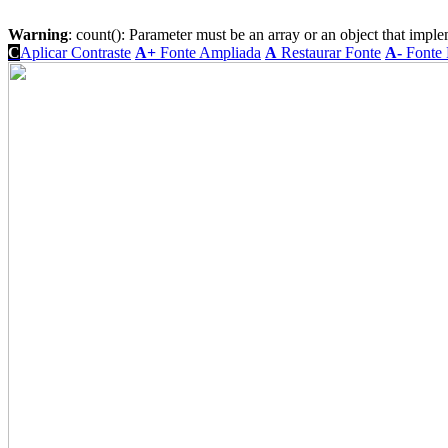
Warning
: count(): Parameter must be an array or an object that imp
C
Aplicar Contraste
A+
Fonte Ampliada
A
Restaurar Fonte
A-
Fonte 