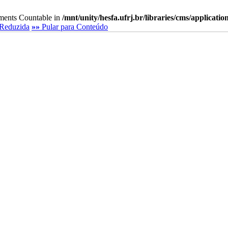
lements Countable in
/mnt/unity/hesfa.ufrj.br/libraries/cms/applicati
Reduzida
»»
Pular para Conteúdo