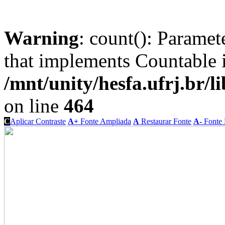
Warning
: count(): Paramet
that implements Countable 
/mnt/unity/hesfa.ufrj.br/l
on line
464
C
Aplicar Contraste
A+
Fonte Ampliada
A
Restaurar Fonte
A-
Fonte 