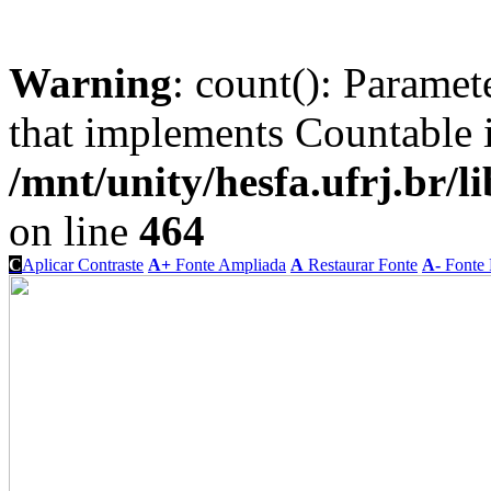
Warning
: count(): Paramet
that implements Countable 
/mnt/unity/hesfa.ufrj.br/l
on line
464
C
Aplicar Contraste
A+
Fonte Ampliada
A
Restaurar Fonte
A-
Fonte 