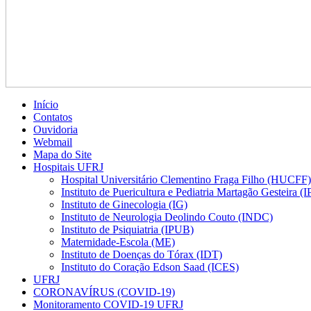
Início
Contatos
Ouvidoria
Webmail
Mapa do Site
Hospitais UFRJ
Hospital Universitário Clementino Fraga Filho (HUCFF)
Instituto de Puericultura e Pediatria Martagão Gesteira 
Instituto de Ginecologia (IG)
Instituto de Neurologia Deolindo Couto (INDC)
Instituto de Psiquiatria (IPUB)
Maternidade-Escola (ME)
Instituto de Doenças do Tórax (IDT)
Instituto do Coração Edson Saad (ICES)
UFRJ
CORONAVÍRUS (COVID-19)
Monitoramento COVID-19 UFRJ