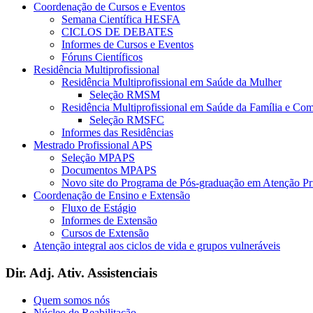
Coordenação de Cursos e Eventos
Semana Científica HESFA
CICLOS DE DEBATES
Informes de Cursos e Eventos
Fóruns Científicos
Residência Multiprofissional
Residência Multiprofissional em Saúde da Mulher
Seleção RMSM
Residência Multiprofissional em Saúde da Família e Co
Seleção RMSFC
Informes das Residências
Mestrado Profissional APS
Seleção MPAPS
Documentos MPAPS
Novo site do Programa de Pós-graduação em Atenção 
Coordenação de Ensino e Extensão
Fluxo de Estágio
Informes de Extensão
Cursos de Extensão
Atenção integral aos ciclos de vida e grupos vulneráveis
Dir. Adj. Ativ. Assistenciais
Quem somos nós
Núcleo de Reabilitação