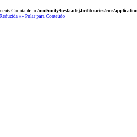
lements Countable in
/mnt/unity/hesfa.ufrj.br/libraries/cms/applicati
Reduzida
»»
Pular para Conteúdo