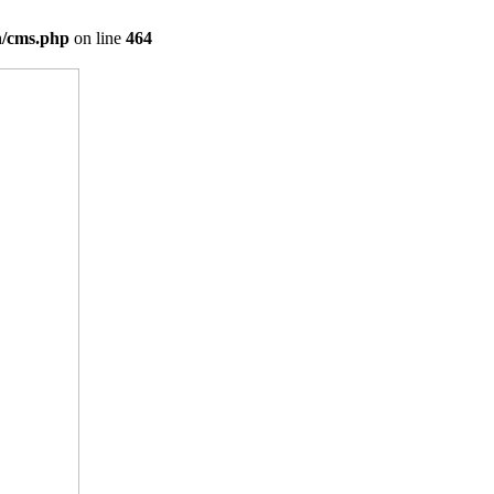
on/cms.php
on line
464