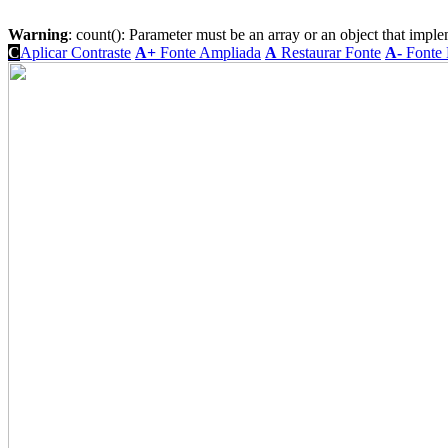
Warning
: count(): Parameter must be an array or an object that imp
C
Aplicar Contraste
A+
Fonte Ampliada
A
Restaurar Fonte
A-
Fonte 