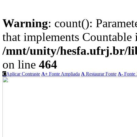
Warning
: count(): Paramet
that implements Countable 
/mnt/unity/hesfa.ufrj.br/l
on line
464
C
Aplicar Contraste
A+
Fonte Ampliada
A
Restaurar Fonte
A-
Fonte 