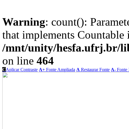
Warning
: count(): Paramet
that implements Countable 
/mnt/unity/hesfa.ufrj.br/l
on line
464
C
Aplicar Contraste
A+
Fonte Ampliada
A
Restaurar Fonte
A-
Fonte 