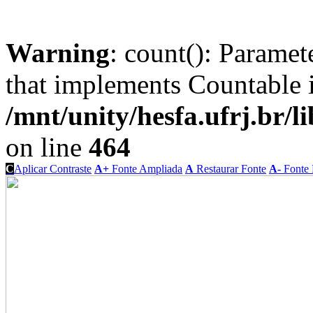
Warning
: count(): Paramet
that implements Countable 
/mnt/unity/hesfa.ufrj.br/l
on line
464
C
Aplicar Contraste
A+
Fonte Ampliada
A
Restaurar Fonte
A-
Fonte 