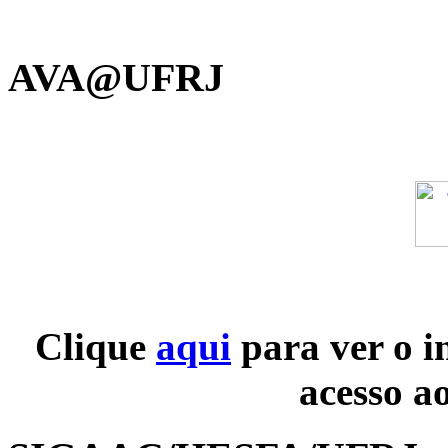
AVA@UFRJ
Clique
aqui
para ver o i
acesso a