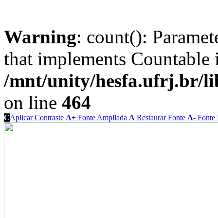
Warning
: count(): Paramet
that implements Countable 
/mnt/unity/hesfa.ufrj.br/l
on line
464
C
Aplicar Contraste
A+
Fonte Ampliada
A
Restaurar Fonte
A-
Fonte 