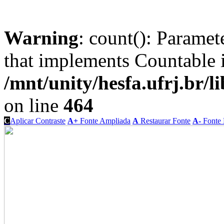
Warning
: count(): Paramet
that implements Countable 
/mnt/unity/hesfa.ufrj.br/l
on line
464
C
Aplicar Contraste
A+
Fonte Ampliada
A
Restaurar Fonte
A-
Fonte 