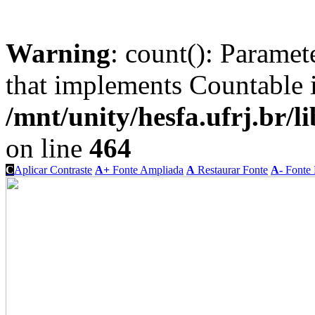
Warning
: count(): Paramet
that implements Countable 
/mnt/unity/hesfa.ufrj.br/l
on line
464
C
Aplicar Contraste
A+
Fonte Ampliada
A
Restaurar Fonte
A-
Fonte 