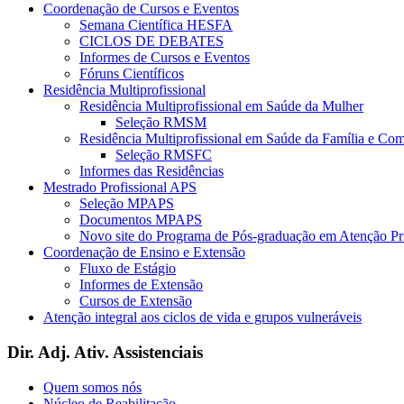
Coordenação de Cursos e Eventos
Semana Científica HESFA
CICLOS DE DEBATES
Informes de Cursos e Eventos
Fóruns Científicos
Residência Multiprofissional
Residência Multiprofissional em Saúde da Mulher
Seleção RMSM
Residência Multiprofissional em Saúde da Família e Co
Seleção RMSFC
Informes das Residências
Mestrado Profissional APS
Seleção MPAPS
Documentos MPAPS
Novo site do Programa de Pós-graduação em Atenção 
Coordenação de Ensino e Extensão
Fluxo de Estágio
Informes de Extensão
Cursos de Extensão
Atenção integral aos ciclos de vida e grupos vulneráveis
Dir. Adj. Ativ. Assistenciais
Quem somos nós
Núcleo de Reabilitação