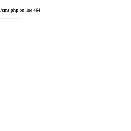
on/cms.php
on line
464