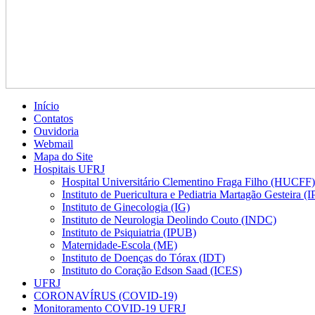
Início
Contatos
Ouvidoria
Webmail
Mapa do Site
Hospitais UFRJ
Hospital Universitário Clementino Fraga Filho (HUCFF)
Instituto de Puericultura e Pediatria Martagão Gesteira 
Instituto de Ginecologia (IG)
Instituto de Neurologia Deolindo Couto (INDC)
Instituto de Psiquiatria (IPUB)
Maternidade-Escola (ME)
Instituto de Doenças do Tórax (IDT)
Instituto do Coração Edson Saad (ICES)
UFRJ
CORONAVÍRUS (COVID-19)
Monitoramento COVID-19 UFRJ