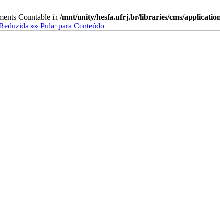
lements Countable in
/mnt/unity/hesfa.ufrj.br/libraries/cms/applicati
Reduzida
»»
Pular para Conteúdo