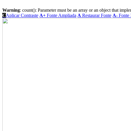
Warning
: count(): Parameter must be an array or an object that imp
C
Aplicar Contraste
A+
Fonte Ampliada
A
Restaurar Fonte
A-
Fonte 