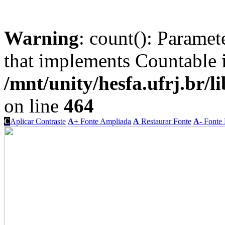
Warning
: count(): Paramet
that implements Countable 
/mnt/unity/hesfa.ufrj.br/l
on line
464
C
Aplicar Contraste
A+
Fonte Ampliada
A
Restaurar Fonte
A-
Fonte 