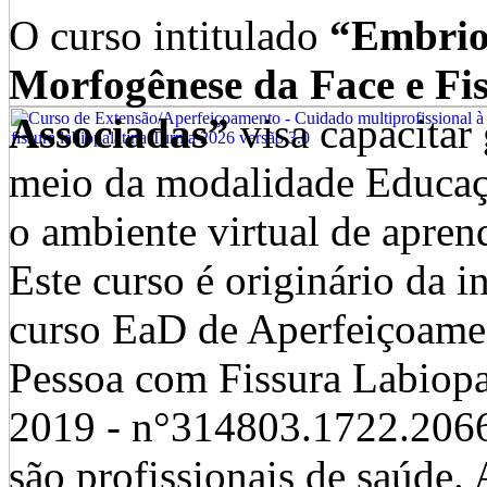
O curso intitulado
“Embriol
Morfogênese da Face e Fi
Associadas”
visa capacitar
meio da modalidade Educaçã
o ambiente virtual de apr
Este curso é originário da 
curso EaD de Aperfeiçoamen
Pessoa com Fissura Labiopa
2019 - n°314803.1722.2066
são profissionais de saúde.