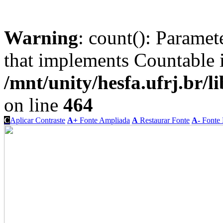
Warning
: count(): Paramet
that implements Countable 
/mnt/unity/hesfa.ufrj.br/l
on line
464
C
Aplicar Contraste
A+
Fonte Ampliada
A
Restaurar Fonte
A-
Fonte 