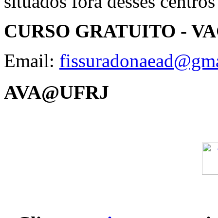
situados fora desses centros
CURSO GRATUITO - V
Email:
fissuradonaead@gm
AVA@UFRJ