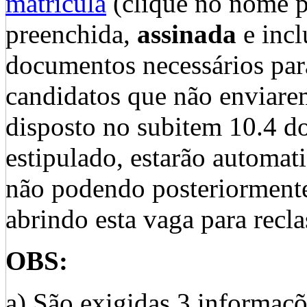
matrícula
(clique no nome pa
preenchida,
assinada
e inc
documentos necessários para
candidatos que não enviar
disposto no subitem 10.4 do
estipulado, estarão automat
não podendo posteriormente 
abrindo esta vaga para recla
OBS:
a) São exigidas 3 informaçõ