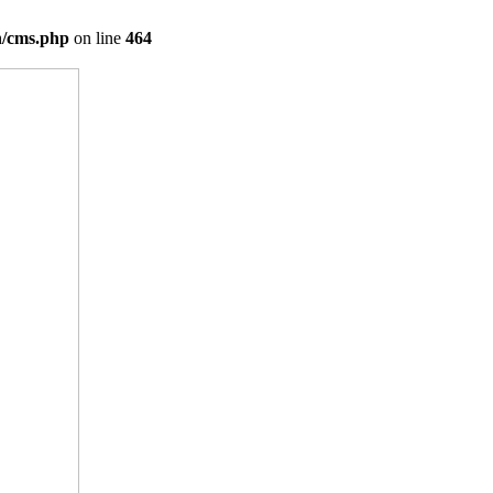
on/cms.php
on line
464