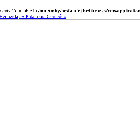
lements Countable in
/mnt/unity/hesfa.ufrj.br/libraries/cms/applicati
Reduzida
»»
Pular para Conteúdo