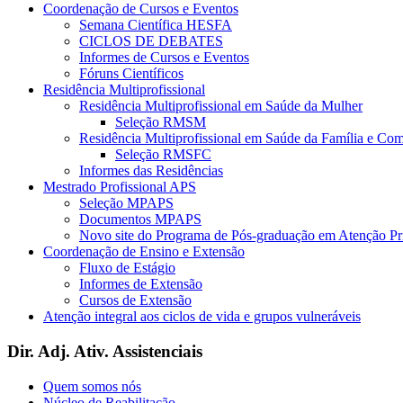
Coordenação de Cursos e Eventos
Semana Científica HESFA
CICLOS DE DEBATES
Informes de Cursos e Eventos
Fóruns Científicos
Residência Multiprofissional
Residência Multiprofissional em Saúde da Mulher
Seleção RMSM
Residência Multiprofissional em Saúde da Família e Co
Seleção RMSFC
Informes das Residências
Mestrado Profissional APS
Seleção MPAPS
Documentos MPAPS
Novo site do Programa de Pós-graduação em Atenção 
Coordenação de Ensino e Extensão
Fluxo de Estágio
Informes de Extensão
Cursos de Extensão
Atenção integral aos ciclos de vida e grupos vulneráveis
Dir. Adj. Ativ. Assistenciais
Quem somos nós
Núcleo de Reabilitação