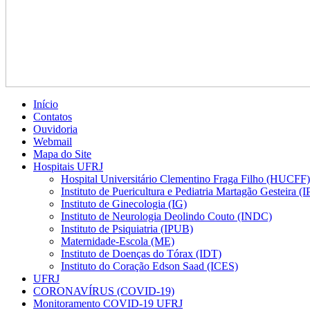
Início
Contatos
Ouvidoria
Webmail
Mapa do Site
Hospitais UFRJ
Hospital Universitário Clementino Fraga Filho (HUCFF)
Instituto de Puericultura e Pediatria Martagão Gesteira 
Instituto de Ginecologia (IG)
Instituto de Neurologia Deolindo Couto (INDC)
Instituto de Psiquiatria (IPUB)
Maternidade-Escola (ME)
Instituto de Doenças do Tórax (IDT)
Instituto do Coração Edson Saad (ICES)
UFRJ
CORONAVÍRUS (COVID-19)
Monitoramento COVID-19 UFRJ