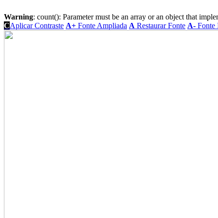
Warning
: count(): Parameter must be an array or an object that imp
C
Aplicar Contraste
A+
Fonte Ampliada
A
Restaurar Fonte
A-
Fonte 