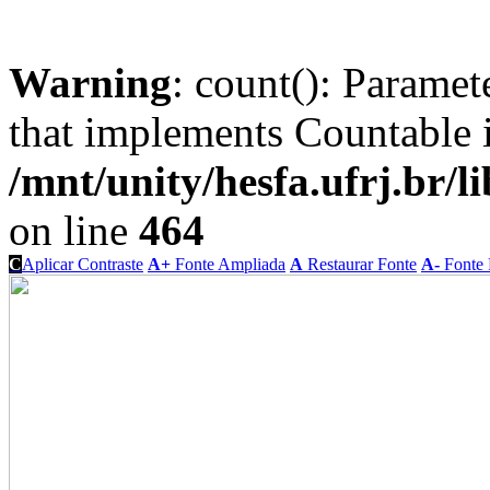
Warning
: count(): Paramet
that implements Countable 
/mnt/unity/hesfa.ufrj.br/l
on line
464
C
Aplicar Contraste
A+
Fonte Ampliada
A
Restaurar Fonte
A-
Fonte 