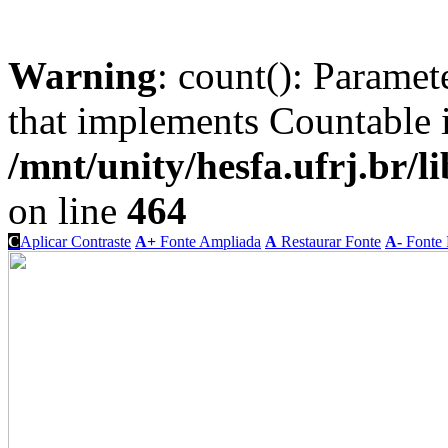
Warning
: count(): Paramet
that implements Countable 
/mnt/unity/hesfa.ufrj.br/l
on line
464
C
Aplicar Contraste
A+
Fonte Ampliada
A
Restaurar Fonte
A-
Fonte 